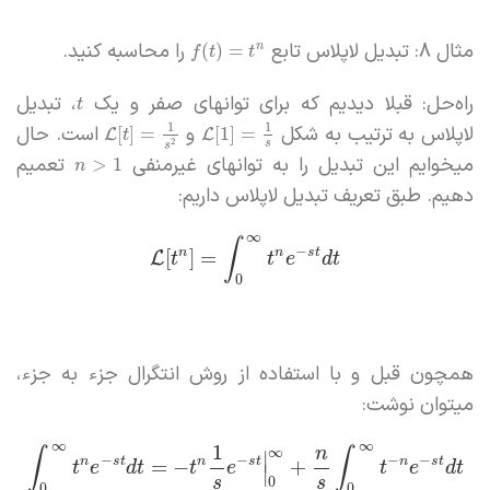
مثال 8: تبدیل لاپلاس تابع
را محاسبه کنید.
(
)
=
n
f
t
t
راه‌حل: قبلا دیدیم که برای توانهای صفر و یک
، تبدیل
t
1
1
لاپلاس به ترتیب به شکل
و
است. حال
[
]
=
[
1
]
=
L
L
t
2
s
s
میخوایم این تبدیل را به توانهای غیرمنفی
تعمیم
>
1
n
دهیم. طبق تعریف تبدیل لاپلاس داریم:
∞
∫
−
n
n
s
t
[
]
=
L
t
t
e
d
t
0
همچون قبل و با استفاده از روش انتگرال جزء به جزء،
میتوان نوشت:
∞
∞
1
∞
n
∫
∫
∣
−
−
−
−
n
s
t
n
s
t
n
s
t
=
−
+
t
e
d
t
t
e
t
e
d
t
∣
s
s
0
0
0