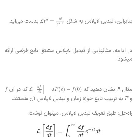
!
بنابراین، تبدیل لاپلاس به شکل
بدست می‌آید.
n
=
n
L
t
+
1
n
s
در ادامه، مثالهایی از تبدیل لاپلاس مشتق تابع فرضی ارائه
میشود.
[
]
d
f
مثال 9: نشان دهید که
که در آن
=
(
)
−
(
0
)
L
f
s
F
s
f
d
t
و
به ترتیب تابع حوزه زمان و تبدیل لاپلاس آن هستند.
F
راه‌حل: طبق تعریف تبدیل لاپلاس، میتوان نوشت:
∞
[
]
d
f
d
f
∫
−
s
t
=
L
e
d
t
d
t
d
t