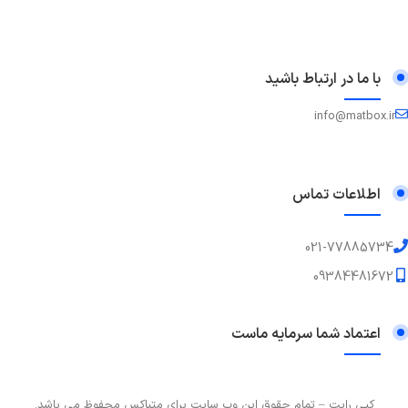
با ما در ارتباط باشید
info@matbox.ir
اطلاعات تماس
021-77885734
09384481672
اعتماد شما سرمایه ماست
کپی رایت – تمام حقوق این وب سایت برای متباکس محفوظ می باشد.