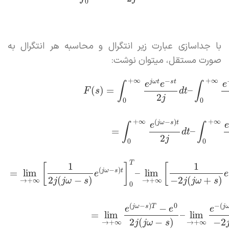
0
با جداسازی عبارت زیر انتگرال و محاسبه هر انتگرال به
صورت مستقل، میتوان نوشت:
+
∞
+
∞
−
j
ω
t
s
t
e
e
e
∫
∫
(
)
=
–
F
s
d
t
2
j
0
0
+
∞
+
∞
(
−
)
j
ω
s
t
e
∫
∫
=
–
d
t
2
j
0
0
T
1
1
[
]
[
(
−
)
j
ω
s
t
=
lim
–
lim
e
e
2
(
−
)
−
2
(
+
)
→
+
∞
→
+
∞
j
j
ω
s
j
j
ω
s
0
(
−
)
0
−
(
−
j
ω
s
T
j
e
e
e
=
lim
–
lim
2
(
−
)
−
2
→
+
∞
→
+
∞
j
j
ω
s