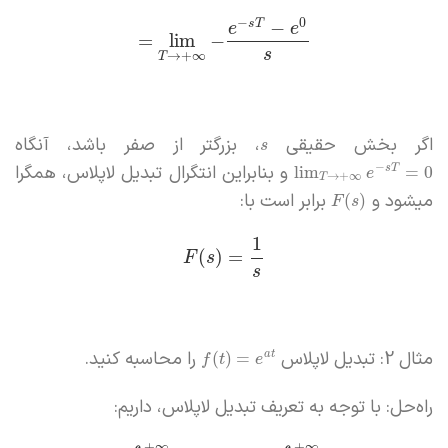
−
0
−
s
T
e
e
=
lim
−
s
→
+
∞
T
اگر بخش حقیقی
، بزرگتر از صفر باشد، آنگاه
s
و بنابراین انتگرال تبدیل لاپلاس، همگرا
−
lim
=
0
s
T
e
→
+
∞
T
میشود و
برابر است با:
(
)
F
s
1
(
)
=
F
s
s
مثال 2: تبدیل لاپلاس
را محاسبه کنید.
(
)
=
a
t
f
t
e
راه‌حل: با توجه به تعریف تبدیل لاپلاس، داریم:
+
∞
+
∞