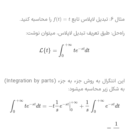
مثال 6: تبدیل لاپلاس تابع
را محاسبه کنید.
(
)
=
f
t
t
راه‌حل: طبق تعریف تبدیل لاپلاس، میتوان نوشت:
+
∞
∫
−
s
t
{
}
=
L
t
t
e
d
t
0
این انتگرال به روش جزء به جزء (Integration by parts)
به شکل زیر محاسبه میشود:
+
∞
+
∞
1
1
+
∞
∫
∫
∣
−
−
−
s
t
s
t
s
t
=
−
+
t
e
d
t
t
e
e
d
t
∣
s
s
0
0
0
1
=