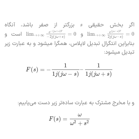
اگر بخش حقیقی
بزرگتر از صفر باشد، آنگاه
s
−
(
+
)
(
−
)
T
s
ω
j
و
T
s
ω
j
است و
e
e
lim
=
0
lim
=
0
→
+
∞
→
+
∞
−
2
(
+
)
2
(
−
)
j
j
ω
s
j
j
ω
s
بنابراین انتگرال تبدیل لاپلاس، همگرا میشود و به عبارت زیر
تبدیل میشود:
1
1
(
)
=
−
–
F
s
1
(
−
)
1
(
+
)
j
j
ω
s
j
j
ω
s
و با مخرج مشترک به عبارت ساده‌تر زیر دست می‌یابیم:
ω
(
)
=
F
s
+
2
2
ω
s