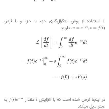
0
با استفاده از روش انتگرال‌گیری جزء به جزء و با فرض
، داریم:
−
=
,
=
(
)
s
t
u
e
v
f
t
∞
[
]
d
f
d
f
∫
−
s
t
=
L
e
d
t
d
t
d
t
0
∞
∞
∫
∣
−
−
s
t
s
t
=
(
)
+
(
)
f
t
e
s
f
t
e
d
t
∣
0
0
=
−
(
0
)
+
(
)
f
s
F
s
در اینجا فرض شده است که با افزایش
مقدار
به
−
(
)
s
t
f
t
e
t
صفر میل میکند.