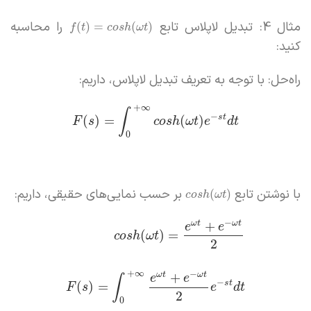
مثال 4: تبدیل لاپلاس تابع
را محاسبه
(
)
=
(
)
f
t
c
o
s
h
ω
t
کنید:
راه‌حل: با توجه به تعریف تبدیل لاپلاس، داریم:
+
∞
∫
−
s
t
(
)
=
(
)
F
s
c
o
s
h
ω
t
e
d
t
0
با نوشتن تابع
بر حسب نمایی‌های حقیقی، داریم:
(
)
c
o
s
h
ω
t
−
+
ω
t
ω
t
e
e
(
)
=
c
o
s
h
ω
t
2
+
∞
−
+
ω
t
ω
t
e
e
∫
−
s
t
(
)
=
F
s
e
d
t
2
0