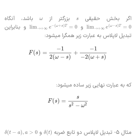
اگر بخش حقیقی
بزرگتر از
باشد، آنگاه
ω
s
و
و بنابراین
−
(
+
)
(
−
)
lim
=
0
lim
=
0
ω
s
T
ω
s
T
e
e
→
+
∞
→
+
∞
تبدیل لاپلاس به عبارت زیر همگرا میشود:
−
1
−
1
(
)
=
+
F
s
2
(
−
)
−
2
(
+
)
ω
s
ω
s
که به عبارت نهایی زیر ساده میشود:
s
(
)
=
F
s
−
2
2
s
ω
مثال 5- تبدیل لاپلاس دو تابع ضربه
و
(
−
)
,
>
0
(
)
δ
t
a
a
δ
t