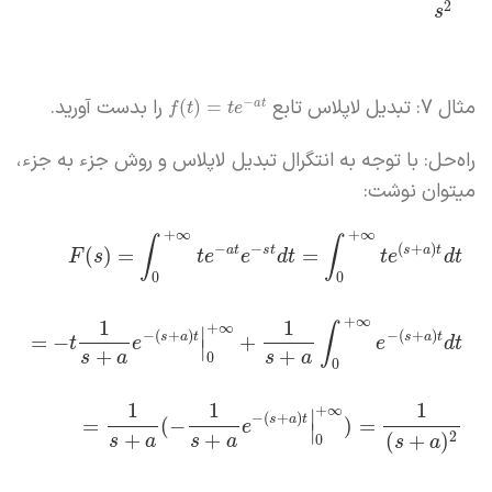
2
s
مثال 7: تبدیل لاپلاس تابع
را بدست آورید.
−
(
)
=
a
t
f
t
t
e
راه‌حل: با توجه به انتگرال تبدیل لاپلاس و روش جزء به جزء،
میتوان نوشت:
+
∞
+
∞
∫
∫
−
−
(
+
)
a
t
s
t
s
a
t
(
)
=
=
F
s
t
e
e
d
t
t
e
d
t
0
0
+
∞
1
1
+
∞
∫
∣
−
(
+
)
−
(
+
)
s
a
t
s
a
t
=
−
+
t
e
e
d
t
∣
+
+
s
a
s
a
0
0
1
1
1
+
∞
∣
−
(
+
)
s
a
t
=
(
−
)
=
e
∣
+
+
(
+
)
2
s
a
s
a
0
s
a