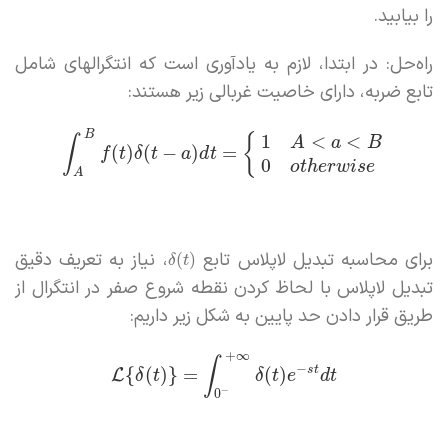
را بیابید.
راه‌حل: در ابتدا، لازم به یادآوری است که انتگرالهای شامل
تابع ضربه، دارای خاصیت غربالی زیر هستند:
B
1
<
<
{
∫
A
a
B
(
)
(
−
)
=
f
t
δ
t
a
d
t
0
o
t
h
e
r
w
i
s
e
A
برای محاسبه تبدیل لاپلاس تابع
، نیاز به تعریف دقیق
(
)
δ
t
تبدیل لاپلاس با لحاظ کردن نقطه شروع صفر در انتگرال از
طریق قرار دادن حد پایین به شکل زیر داریم:
+
∞
∫
−
s
t
{
(
)
}
=
(
)
L
δ
t
δ
t
e
d
t
−
0