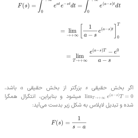
∫
∫
−
(
−
)
a
t
s
t
a
s
t
(
)
=
=
F
s
e
e
d
t
e
d
t
0
0
T
1
[
]
(
−
)
a
s
t
=
lim
e
−
a
s
→
+
∞
0
(
−
)
0
−
a
s
T
e
e
=
lim
−
a
s
→
+
∞
T
اگر بخش حقیقی
بزرگتر از بخش حقیقی
باشد،
a
s
میشود و بنابراین، انتگرال همگرا
(
−
)
lim
=
0
a
s
e
T
→
+
∞
T
شده و تبدیل لاپلاس به شکل زیر بدست می‌آید:
1
(
)
=
F
s
−
s
a