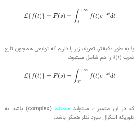
+
∞
∫
−
s
t
{
(
)
}
=
(
)
=
(
)
L
f
t
F
s
f
t
e
d
t
0
یا به طور دقیقتر، تعریف زیر را داریم که توابعی همچون تابع
ضربه
را هم شامل میشود:
(
)
δ
t
+
∞
∫
−
s
t
{
(
)
}
=
(
)
=
(
)
L
f
t
F
s
f
t
e
d
t
−
0
که در آن متغیر
میتواند
مختلط
(complex) باشد به
s
طوریکه انتگرال مورد نظر همگرا باشد.