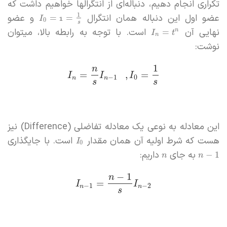
تکراری انجام دهیم، دنباله‌ای از انتگرالها خواهیم داشت که
1
عضو اول این دنباله همان انتگرال
و عضو
=
=
1
I
0
s
نهایی آن
است. با توجه به رابطه بالا، میتوان
=
n
I
t
n
نوشت:
1
n
=
,
=
I
I
I
−
1
0
n
n
s
s
این معادله به نوعی یک معادله تفاضلی (Difference) نیز
هست که شرط اولیه آن همان مقدار
است. با جایگذاری
I
0
به جای
داریم:
−
1
n
n
−
1
n
=
I
I
−
1
−
2
n
n
s