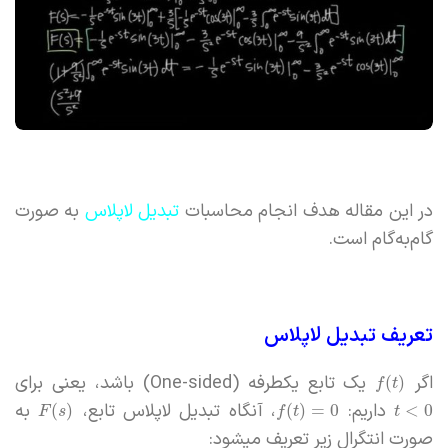
در این مقاله هدف انجام محاسبات
تبدیل لاپلاس
به صورت
گام‌به‌گام است.
تعریف تبدیل لاپلاس
اگر
یک تابع یکطرفه (One-sided) باشد، یعنی برای
(
)
f
t
داریم:
، آنگاه تبدیل لاپلاس تابع،
به
(
)
(
)
=
0
<
0
F
s
f
t
t
صورت انتگرال زیر تعریف میشود: