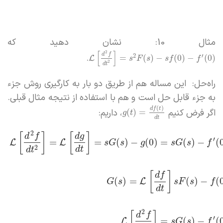
مثال 10: نشان دهید که
[
]
2
d
f
.
2
′
=
(
)
−
(
0
)
−
(
0
)
L
s
F
s
s
f
f
2
d
t
راه‌حل: این مساله هم از طریق دو بار به کارگیری روش جزء
به جزء قابل حل است و هم با استفاده از نتیجه مثال قبلی.
(
)
d
f
t
اگر فرض کنیم
، داریم:
(
)
=
g
t
d
t
2
[
]
[
]
d
f
d
g
′
=
=
(
)
−
(
0
)
=
(
)
−
(
L
L
s
G
s
g
s
G
s
f
2
d
t
d
t
[
]
d
f
(
)
=
(
)
−
(
L
G
s
s
F
s
f
d
t
2
[
]
d
f
′
=
(
)
−
(
L
s
G
s
f