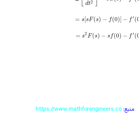
2
d
t
′
=
[
(
)
−
(
0
)
]
−
(
s
s
F
s
f
f
2
′
=
(
)
−
(
0
)
−
(
s
F
s
s
f
f
منبع:
https://www.mathforengineers.co