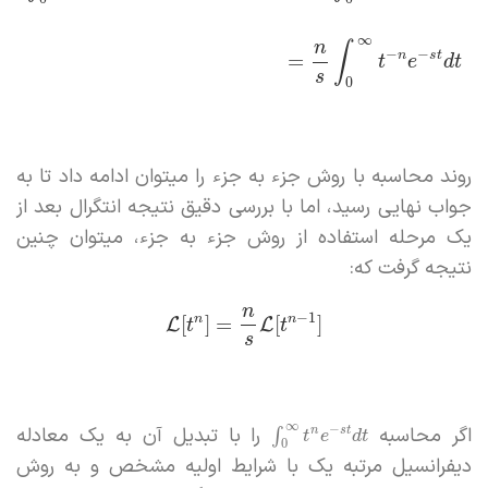
∞
n
∫
−
−
n
s
t
=
t
e
d
t
s
0
روند محاسبه با روش جزء به جزء را میتوان ادامه داد تا به
جواب نهایی رسید، اما با بررسی دقیق نتیجه انتگرال بعد از
یک مرحله استفاده از روش جزء به جزء، میتوان چنین
نتیجه گرفت که:
n
−
1
n
n
[
]
=
[
]
L
L
t
t
s
∞
اگر محاسبه
را با تبدیل آن به یک معادله
−
n
s
t
∫
t
e
d
t
0
دیفرانسیل مرتبه یک با شرایط اولیه مشخص و به روش