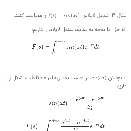
مثال 3: تبدیل لاپلاس
را محاسبه کنید.
(
)
=
(
)
f
t
s
i
n
ω
t
راه حل: با توجه به تعریف تبدیل لاپلاس، داریم:
+
∞
∫
−
s
t
(
)
=
(
)
F
s
s
i
n
ω
t
e
d
t
0
با نوشتن
بر حسب نمایی‌های مختلط، به شکل زیر،
(
)
s
i
n
ω
t
داریم:
−
−
j
ω
t
j
ω
t
e
e
(
)
=
s
i
n
ω
t
2
j
+
∞
−
−
j
ω
t
j
ω
t
e
e
∫
−
s
t
(
)
=
F
s
e
d
t
2
j