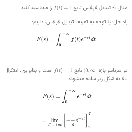
مثال 1- تبدیل لاپلاس تابع
را محاسبه کنید.
(
)
=
1
f
t
راه حل: با توجه به تعریف تبدیل لاپلاس، داریم:
+
∞
∫
−
s
t
(
)
=
(
)
F
s
f
t
e
d
t
0
در سرتاسر بازه
تابع
است و بنابراین، انتگرال
(
)
=
1
[
0
,
∞
]
f
t
بالا به شکل زیر ساده میشود:
+
∞
∫
−
s
t
(
)
=
F
s
e
d
t
0
T
1
[
]
−
s
t
=
lim
−
e
s
→
+
∞
T
0