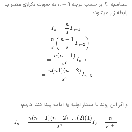
محاسبه
بر حسب درجه‌
به صورت تکراری منجر به
−
3
n
I
n
رابطه زیر میشود:
n
=
I
I
−
1
n
n
s
−
1
(
)
n
n
=
I
−
2
n
s
s
(
−
1
)
n
n
=
I
−
2
n
2
s
(
1
)
(
−
2
)
n
n
n
=
I
−
3
n
3
s
و اگر این روند تا مقدار اولیه
ادامه پیدا کند، داریم:
I
0
(
−
1
)
(
−
2
)
…
(
2
)
(
1
)
!
n
n
n
n
=
=
I
I
0
n
+
1
n
n
s
s