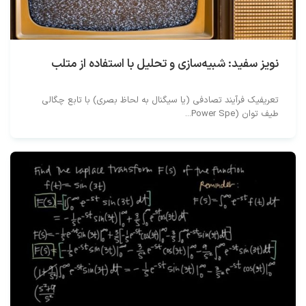
نویز سفید: شبیه‌سازی و تحلیل با استفاده از متلب
تعریفیک فرآیند تصادفی (یا سیگنال به لحاظ بصری) با تابع چگالی
طیف توان (Power Spe...