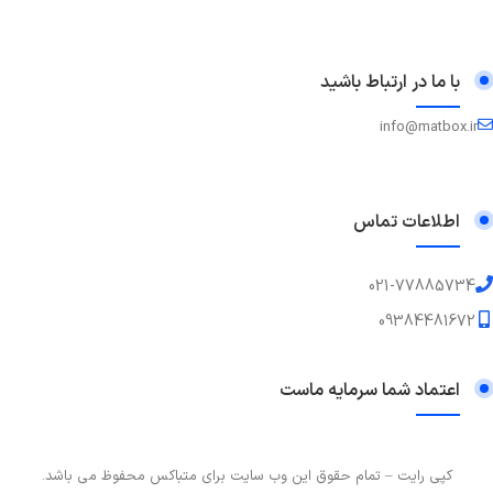
با ما در ارتباط باشید
info@matbox.ir
اطلاعات تماس
021-77885734
09384481672
اعتماد شما سرمایه ماست
کپی رایت – تمام حقوق این وب سایت برای متباکس محفوظ می باشد.