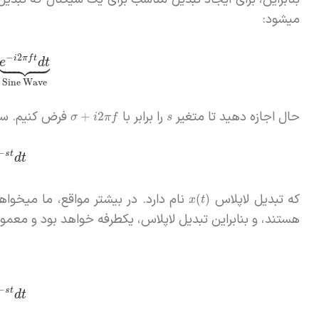
میشود:









−
2
i
π
f
t
e
d
t
Sine Wave
حال اجازه دهید تا متغیر
را برابر با
فرض کنیم. سپس
+
2
σ
i
π
f
s
−
s
t
d
t
که تبدیل لاپلاس
نام دارد. در بیشتر مواقع،‌ ما میخوا
(
)
x
t
هستند، و بنابراین تبدیل لاپلاس، یکطرفه خواهد بود و معمول
−
s
t
d
t