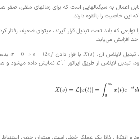
قابل اعمال به سیگنالهایی است که برای زمانهای منفی، صفر هس
 این خاصیت را بالقوه دارند.
توابعی که باید تحت تبدیل قرار گیرند، میتوان ضعیف رفتار کرد،
حد افزایش می‌یابد.
تبدیل لاپلاس آن،
با قرار دادن
بدست 
=
0
⇒
=
2
(
)
σ
s
i
π
f
X
s
د، تبدیل لاپلاس از طریق اپراتور
نمایش داده میشود و هم
[
.
]
L
∞
∫
−
s
t
(
)
=
[
(
)
]
=
(
)
L
X
s
x
t
x
t
e
d
0
د و انتگرال ذاتا یک عملگر خطی است، میتوان چنین استنباط ک