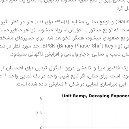
ل مشتق‌گیری از تابع ضربه میشود، بنابراین به شکل یک تابع خوش
ل کرد.
برای
را در نظر بگیرید
>
0
(
)
a
t
a
e
u
t
است که توابع مذکور با افزایش
، زیاد میشوند (یا هر متغیر مست
t
 توابع صعودی میشود، همگرا نخواهد شد. برای مسیرهای مشخص
فرآیندهای تصادفی همچون فرآیند گوسین یا سیگنال مخابراتی  Phase Shift Keying
شیب یا نمایی،‌ دچار واپاشی و افزایش ناگهانی نمیشود.
ک فاکتور میرا و کاهشی درون انتگرال تبدیل برای اطمینان از
شود، است. برای مثال، اگر تابع شیب واحد در یک نمایی واحد
−
t
e
نمایی در شکل ۲ نمایش داده شده است.