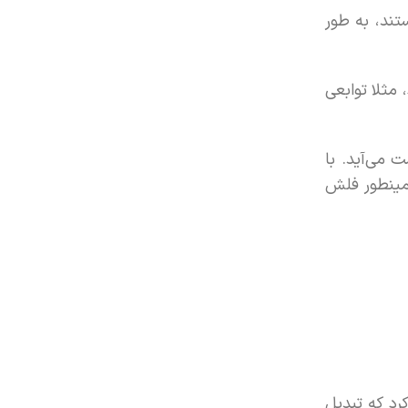
تند، به طور
 مثلا توابعی
می‌آید. با
ینطور فلش
رد که تبدیل