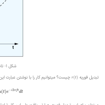
شکل ۱- تابع شیب واحد
تبدیل فوریه
چیست؟ میتوانیم کار را با نوشتن عبارت این
(
)
r
t
−
2
i
π
f
t
(
)
u
t
e
d
t