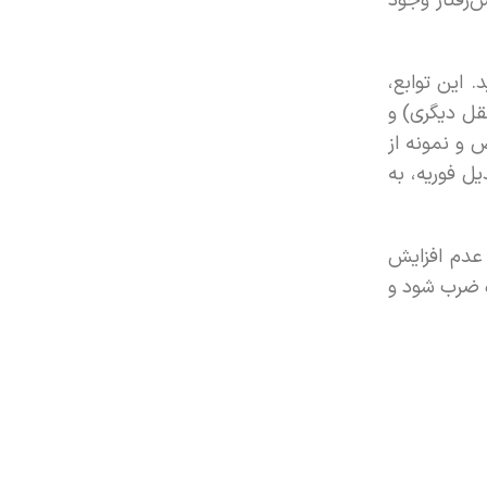
‌رفتار وجود
. این توابع،
قل دیگری) و
 و نمونه از
BPSK (Binary)، حد مورد نظر در تبدیل فوریه، به
 عدم افزایش
ضرب شود و