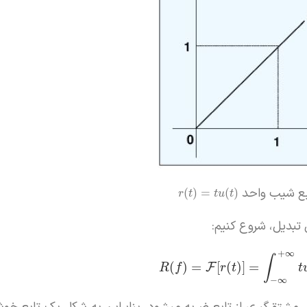
(
)
=
(
)
r
t
t
u
t
 تبدیل، شروع کنیم:
+
∞
∫
(
)
=
[
(
)
]
=
F
R
f
r
t
t
−
∞