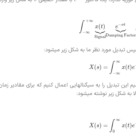
+
∞
∫



−



σ
t
(
)
x
t
e
−
∞
Damping Factor
Signal
 تبدیل مورد نظر ما به شکل زیر میشود:
∞
∫
(
)
=
(
)
X
s
x
t
e
−
∞
هیم این تبدیل را به سیگنالهایی اعمال کنیم که برای مقادیر زما
ا به شکل زیر نوشته میشود:
∞
∫
(
)
=
(
)
X
s
x
t
e
0