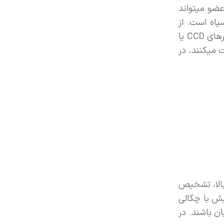
 است. به این ترتیب این عضو میتواند
یاه است. از
منظری دیگر، مقدار عددی پیکسل به نوعی متناسب با شدت روشنایی است که در آن موقعیت خاص احساس میشود. حسگرهای CCD یا
 میکنند، در
الا، تشخیص
یش با چگالی
ان باشند. در