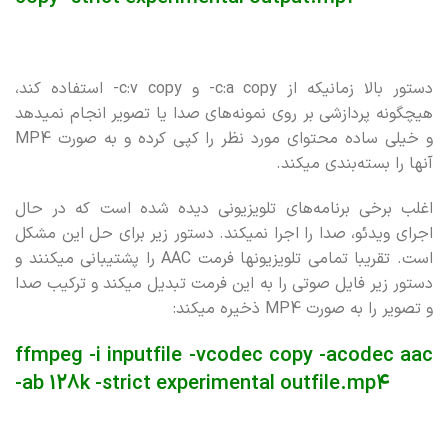
دستور بالا زمانیکه از c:a copy- و c:v copy- استفاده کند،
هیچگونه پردازشی بر روی نمونه‌های صدا یا تصویر انجام نمیدهد
و خیلی ساده محتوای مورد نظر را کپی کرده و به صورت MP4
آنها را بسته‌بندی میکند.
اغلب برخی برنامه‌های تلویزیونی دیده شده است که در حال
اجرای ویدئو، صدا را اجرا نمیکند. دستور زیر برای حل این مشکل
است. تقریبا تمامی تلویزیونها فرمت AAC را پشتیبانی میکنند و
دستور زیر فایل صوتی را به این فرمت تبدیل میکند و ترکیب صدا
و تصویر را به صورت MP4 ذخیره میکند:
ffmpeg -i inputfile -vcodec copy -acodec aac
-ab 128k -strict experimental outfile.mp4