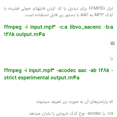
ابزار FFMPEG برای تبدیل یا کد کردن فایلهای صوتی فشرده با
کدک MP3 به AAC با دستور زیر قابل استفاده است:
ffmpeg -i input.mp3 -c:a libvo_aacenc -b:a
128k output.m4a
یا
ffmpeg -i input.mp3 -acodec aac -ab 128k -
strict experimental output.m4a
که پارامترهای آن به صورت زیر تعریف میشوند:
c:a- یا acodec- نوع کدک خروجی را نشان میدهد.