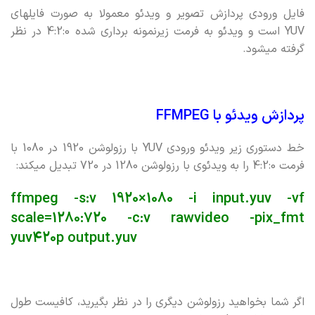
فایل ورودی پردازش تصویر و ویدئو معمولا به صورت فایلهای
YUV است و ویدئو به فرمت زیرنمونه برداری شده 4:2:0 در نظر
گرفته میشود.
پردازش ویدئو با FFMPEG
خط دستوری زیر ویدئو ورودی YUV با رزولوشن 1920 در 1080 با
فرمت 4:2:0 را به ویدئوی با رزولوشن 1280 در 720 تبدیل میکند:
ffmpeg -s:v 1920×1080 -i input.yuv -vf
scale=1280:720 -c:v rawvideo -pix_fmt
yuv420p output.yuv
اگر شما بخواهید رزولوشن دیگری را در نظر بگیرید، کافیست طول