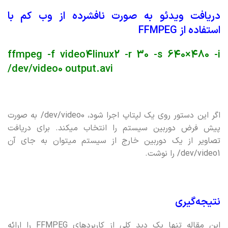
دریافت ویدئو به صورت نافشرده از وب کم با
استفاده از FFMPEG
ffmpeg -f video4linux2 -r 30 -s 640×480 -i
/dev/video0 output.avi
اگر این دستور روی یک لپتاپ اجرا شود، dev/video0/ به صورت
پیش فرض دوربین سیستم را انتخاب میکند. برای دریافت
تصاویر از یک دوربین خارج از سیستم میتوان به جای آن
dev/video1/ را نوشت.
نتیجه‌گیری
این مقاله تنها یک دید کلی از کاربردهای FFMPEG را ارائه