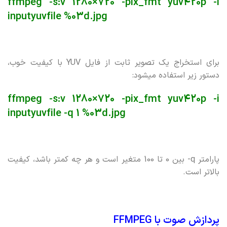
ffmpeg -s:v 1280×720 -pix_fmt yuv420p -i
inputyuvfile %03d.jpg
برای استخراج یک تصویر ثابت از فایل YUV با کیفیت خوب،
دستور زیر استفاده میشود:
ffmpeg -s:v 1280×720 -pix_fmt yuv420p -i
inputyuvfile -q 1 %03d.jpg
پارامتر q- بین 0 تا 100 متغیر است و هر چه کمتر باشد، کیفیت
بالاتر است.
پردازش صوت با FFMPEG