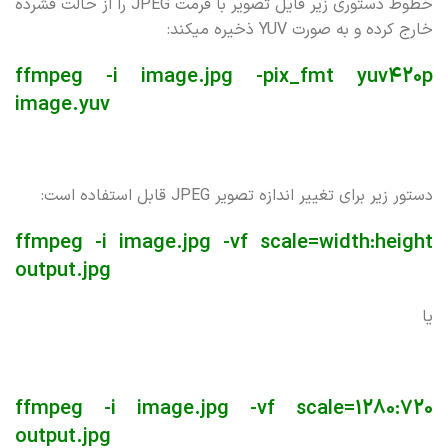
خطوط دستوری زیر فایل تصویر با فرمت JPEG را از حالت فشرده
خارج کرده و به صورت YUV ذخیره میکند:
ffmpeg -i image.jpg -pix_fmt yuv420p
image.yuv
دستور زیر برای تغییر اندازه تصویر JPEG قابل استفاده است:
ffmpeg -i image.jpg -vf scale=width:height
output.jpg
یا
ffmpeg -i image.jpg -vf scale=1280:720
output.jpg