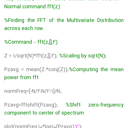
Normal command fft(z)
%Finding the FFT of the Multivariate Distribution
across each row
%Command – fft(z,[],2)
Z = 1/sqrt(N)*fft(z,[],2);
%Scaling by sqrt(N);
Pzavg = mean(Z.*conj(Z));
%Computing the mean
power from fft
normFreq=[-N/2:N/2-1]/N;
Pzavg=fftshift(Pzavg);
%Shift zero-frequency
component to center of spectrum
plot(normFreq,10*log10(Pzavg),
‘r’
);