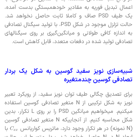
اعمال تبدیل فوریه به مقادیر خودهمبستگی بدست آمده،
یک طیف PSD صاف و کاملا ثابت حاصل نخواهد شد.
حالت تزلزل موجود در شکل PSD، با تولید سیگنال تصادفی
به اندازه کافی طولانی و میانگین‌گیری بر روی سیگنالهای
تصادفی تولید شده در دفعات متعدد، قابل کاهش است.
شبیه‌سازی نویز سفید گوسین به شکل یک بردار
تصادفی گوسین چندمتغیره
برای تصدیق چگالی طیف توان نویز سفید، از رویکرد تعبیر
نویز به شکل ترکیبی از N متغیر تصادفی گوسین استفاده
میکنیم. میخواهیم میانگین PSD را بر روی L تکرار، بدین
شکل محاسبه کنیم. از آنجاییکه N متغیر تصادفی گوسین
(N نمونه) در هر تکرار وجود دارد، ماتریس کواریانس
با
C
x
x