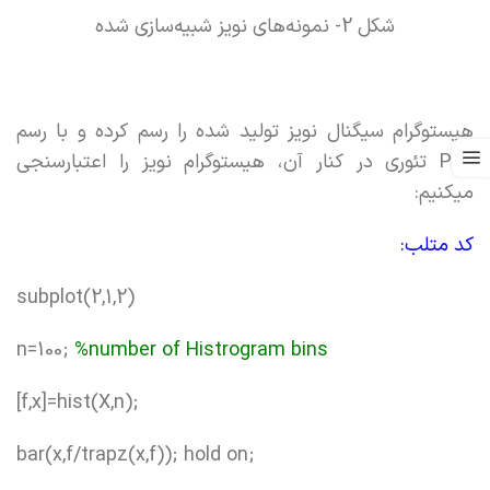
شکل 2- نمونه‌های نویز شبیه‌سازی شده
هیستوگرام سیگنال نویز تولید شده را رسم کرده و با رسم
PDF تئوری در کنار آن، هیستوگرام نویز را اعتبارسنجی
میکنیم:
کد متلب:
subplot(2,1,2)
n=100;
%number of Histrogram bins
[f,x]=hist(X,n);
bar(x,f/trapz(x,f)); hold on;