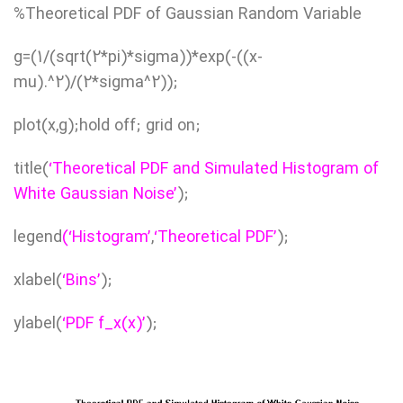
%Theoretical PDF of Gaussian Random Variable
g=(1/(sqrt(2*pi)*sigma))*exp(-((x-
mu).^2)/(2*sigma^2));
plot(x,g);hold off; grid on;
title(
‘Theoretical PDF and Simulated Histogram of
White Gaussian Noise’
);
legend
(‘Histogram’
,
‘Theoretical PDF’
);
xlabel(
‘Bins’
);
ylabel(
‘PDF f_x(x)’
);