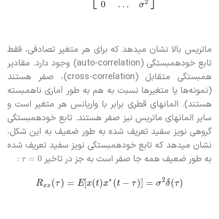
⎣
⎦
2
0
…
σ
ماتریس بالا نشان میدهد که برای هر متغیر تصادفی، فقط
تابع خودهمبستگی (auto-correlation) وجود دارد. مقادیر
همبستگی متقابل (cross-correlation)، صفر هستند
(نمونه‌ها یا متغیرها نسبت به هم به طور آماری ناهمبسته
هستند). المانهای قطری برابر با واریانس هر متغیر است و
سایر المانهای ماتریس نیز صفر هستند. تابع خودهمبستگی
گروهی نویز سفید تعریف شده به طور ضعیف به این شکل،
نشان میدهد که تابع خودهمبستگی نویز سفید تعریف شده
به طور ضعیف همه جا صفر است به جز در تاخیر
:
=
0
τ
∗
2
(
)
=
[
(
)
(
−
)
]
=
(
)
R
τ
E
x
t
x
t
τ
σ
δ
τ
x
x