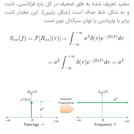
سفید تعریف شده به طور ضعیف در کل بازه فرکانسی، ثابت
و به شکل خط صاف است (شکل پایین). این مقدار ثابت
برابر با واریانس یا توان سیگنال نویز است:
+
∞
∫
2
−
2
j
π
f
τ
(
)
=
[
]
(
)
]
=
(
)
F
S
f
R
τ
σ
δ
τ
e
d
τ
x
x
x
x
−
∞
+
∞
∫
2
−
2
2
j
π
f
τ
=
(
)
=
σ
δ
τ
e
d
τ
σ
−
∞