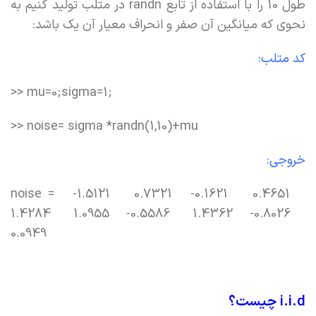
طول 10 را با استفاده از تابع randn در متلب تولید کنیم به
نحوی که میانگین آن صفر و انحراف معیار آن یک باشد:
کد متلب:
>> mu=0;sigma=1;
>> noise= sigma *randn(1,10)+mu
خروجی:
noise = -1.5121 0.7321 -0.1621 0.4651
1.4284 1.0955 -0.5586 1.4362 -0.8026
0.0949
i.i.d چیست؟