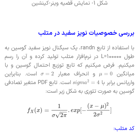
شکل 1- نمایش قضیه وینر-کینشین
بررسی خصوصیات نویز سفید در متلب
با استفاده از تابع randn، یک سیگنال نویز سفید گوسین به
طول L=100000 در نرم‌افزار متلب تولید کرده و آن را رسم
میکنیم. فرض میکنیم که تابع توزیع احتمال گوسین و با
میانگین
و انحراف معیار
است. بنابراین
=
2
=
0
σ
μ
واریانس برابر با
است. تابع PDF متغیر تصادفی
2
=
4
s
i
g
m
a
گوسین به صورت تئوری به شکل زیر است:
2
(
−
)
1
x
μ
(
)
=
.
[
−
]
f
x
e
x
p
−
−
X
2
2
√
2
σ
σ
π
کد متلب: