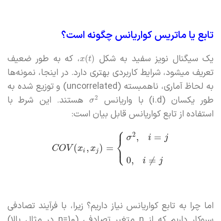
تابع یا ماتریس کواریانس چگونه است؟
یک سیگنال نویز سفید به شکل
، که به طور ضعیف
(
)
x
t
تعریف میشود، شرایط کاربردی بهتری دارد. در اینجا، نمونه‌ها
به لحاظ آماری، ناهمبسته (uncorrelated) و توزیع شده به
طور یکسان (i.d) با واریانس
هستند. این شرط با
2
σ
استفاده از تابع کواریانس قابل بیان است:
⎧
2
,
=
σ
i
j
⎨
⎩
(
,
)
=
C
O
V
x
x
i
j
0
,
≠
i
j
اما چرا به تابع کواریانس نیاز داریم؟ زیرا، با فرآیند تصادفی
سروکار داریم که از n متغیر تصادفی (n=10 در مثال بالا)