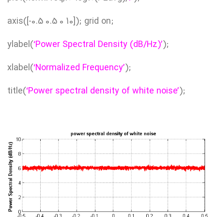
axis([-0.5 0.5 0 10]); grid on;
ylabel(
‘Power Spectral Density (dB/Hz)’
);
xlabel(
‘Normalized Frequency’
);
title(
‘Power spectral density of white noise’
);