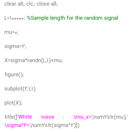
clear all; clc; close all;
L=100000;
%Sample length for the random signal
mu=0;
sigma=2;
X=sigma*randn(L,1)+mu;
figure();
subplot(2,1,1)
plot(X);
title([
‘White noise : \mu_x=’
,num2str(mu),
‘
\sigma^2=’
,num2str(sigma^2)])