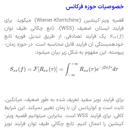
خصوصیات حوزه فرکانس
قضیه وینر-کینشین (Wiener-Khintchine) میگوید: برای
فرآیند ایستان ضعیف (WSS)، تابع چگالی طیف توان
یک فرآیند تصادفی، از طریق تبدیل فوریه تابع
(
)
S
f
x
x
خودهمبستگی آن فرآیند قابل محاسبه است. در حوزه زمان-
پیوسته، این مفهوم به شکل زیر بیان میشود:
+
∞
∫
−
2
j
π
f
τ
(
)
=
[
(
)
]
=
(
)
F
S
f
R
τ
R
τ
e
d
τ
x
x
x
x
x
x
−
∞
برای فرآیند نویز سفید تعریف شده به طور ضعیف، میانگین،
ثابت است و کواریانس آن با زمان تغییر نمیکند. این شرایط
کافی، برای فرآیند WSS است. بنابراین میتوانیم قضیه وینر-
کینشین را اعمال کنیم. تابع چگالی طیف توان فرآیند نویز