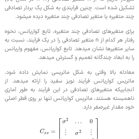
تشکیل شده است. چنین فرآیندی به شکل یک بردار تصادفی
چند متغیره یا متغیر تصادفی چند متغیره دیده میشود.
برای متغیرهای تصادفی چند متغیره، تابع کواریانس، نحوه
رفتار هر کدام از n متغیر تصادفی را در یک فرآیند، نسبت به
سایر متغیرها نشان میدهد. تابع کواریانس، مفهوم واریانس
را به ابعاد چندگانه تعمیم و گسترش میدهد.
معادله بالا وقتی به شکل ماتریسی نمایش داده شود،
ماتریس کواریانس فرآیند نویز سفید را ارائه میدهد. از
آنجاییکه متغیرهای تصادفی در این فرآیند به طور آماری
ناهمبسته هستند، ماتریس کواریانس تنها بر روی قطر اصلی
خود مقدار غیرصفر دارد.
⎡
⎤
2
…
0
σ
⎢
⎥
⎢
⎥
=
C
2
⋮
⋮
σ
x
x