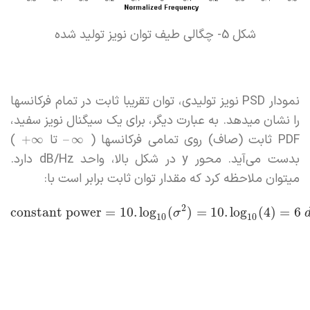
شکل 5- چگالی طیف توان نویز تولید شده
نمودار PSD نویز تولیدی، توان تقریبا ثابت در تمام فرکانسها
را نشان میدهد. به عبارت دیگر، برای یک سیگنال نویز سفید،
PDF ثابت (صاف) روی تمامی فرکانسها (
تا
)
+
∞
–
∞
بدست می‌آید. محور y در شکل بالا، واحد dB/Hz دارد.
میتوان ملاحظه کرد که مقدار توان ثابت برابر است با:
2
constant power
=
10.
log
(
)
=
10.
log
(
4
)
=
6
σ
10
10