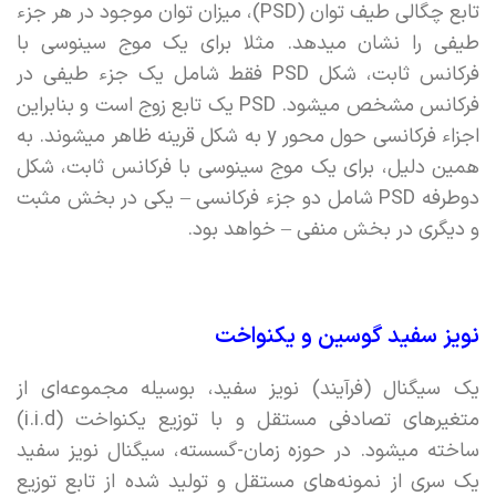
تابع چگالی طیف توان (PSD)، میزان توان موجود در هر جزء
طیفی را نشان میدهد. مثلا برای یک موج سینوسی با
فرکانس ثابت، شکل PSD فقط شامل یک جزء طیفی در
فرکانس مشخص میشود. PSD یک تابع زوج است و بنابراین
اجزاء فرکانسی حول محور y به شکل قرینه ظاهر میشوند. به
همین دلیل، برای یک موج سینوسی با فرکانس ثابت، شکل
دوطرفه PSD شامل دو جزء فرکانسی – یکی در بخش مثبت
و دیگری در بخش منفی – خواهد بود.
نویز سفید گوسین و یکنواخت
یک سیگنال (فرآیند) نویز سفید، بوسیله مجموعه‌ای از
متغیرهای تصادفی مستقل و با توزیع یکنواخت (i.i.d)
ساخته میشود. در حوزه زمان-گسسته، سیگنال نویز سفید
یک سری از نمونه‌های مستقل و تولید شده از تابع توزیع