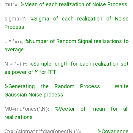
mu=0;
%Mean of each realization of Noise Process
sigma=2;
%Sigma of each realization of Noise
Process
L = 1000;
%Number of Random Signal realizations to
average
N = 1024;
%Sample length for each realization set
as power of 2 for FFT
%Generating the Random Process – White
Gaussian Noise process
MU=mu*ones(1,N);
%Vector of mean for all
realizations
Cxx=(sigma^2)*diag(ones(N,1));
%Covariance