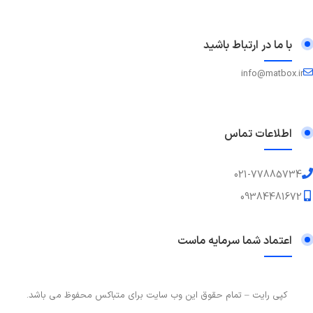
با ما در ارتباط باشید
info@matbox.ir
اطلاعات تماس
021-77885734
09384481672
اعتماد شما سرمایه ماست
کپی رایت – تمام حقوق این وب سایت برای متباکس محفوظ می باشد.