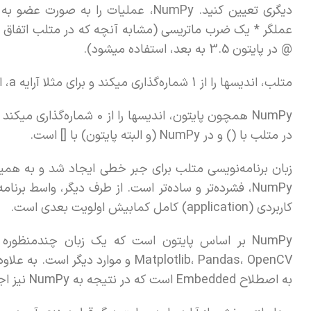
عملگر * یک ضرب ماتریسی (مشابه آنچه که در متلب اتفاق
@ در پایتون 3.5 به بعد، استفاده میشود).
متلب، اندیسها را از 1 شماره‌گذاری میکند و برای مثلا آرایه a، اولین عضو آرایه، a(1) است.
در متلب با () و در NumPy (و البته پایتون) با [] است.
کاربردی (application) کامل کمابیش اولویت بعدی است.
Matplotlib، Pandas، OpenCV و موارد
به اصطلاح Embedded است که در نتیجه به NumPy نیز اجازه استفاده در این موقعیت را میدهد.