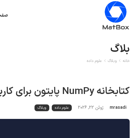
صفح
بلاگ
خانه
وبلاگ
علوم داده
کتابخانه NumPy پایتون برای کاربران متلب
mrasadi
ژوئن 22, 2026
علوم داده
وبلاگ