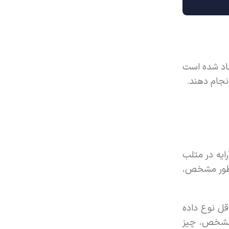
د اما NumPy برای کار با پایتون ایجاد شده است
Multidimensi) است. مقداردهی به آرایه در متلب
 و نوع داده را به طور مشخص،
 مقداردهی در NumPy به صورت آرایه n-بعدی با حداقل نوع داده
را به طور مشخص، چیز