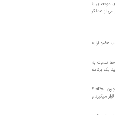
این ضرب آرایه‌های دوبعدی با
ی از عملگر
و، a[0] است. دقت کنید که انتخاب عضو آرایه
 برخی عملیات روی آرایه‌ها نسبت به
طهای گرافیکی و تولید یک برنامه
NumPy بر اساس پایتون است که یک زبان چندمنظوره است. مزیت NumPy، دسترسی به کتابخانه‌های پایتون همچون SciPy،
ر قرار میگیرد و