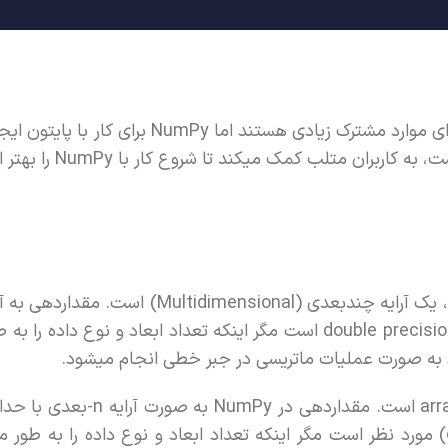
متلب (MATLAB) و کتابخانه NumPy پایتون (Python) دارای موارد مشترک زیادی هستن
متلب کمک میکند تا شروع کار با NumPy را بهتر انجام دهند.
در متلب، نوع داده اصلی، حتی برای نمونه اسکالر (تک عدد)، یک آرایه چندبعدی (onal
به صورت یک آرایه دوبعدی از اعداد از نوع اعشاری با دقت double precision است مگر اینکه تعداد ابعاد
ی به صورت عملیات ماتریسی در جبر خطی انجام میشود.
در NumPy، نوع داده اصلی یک آرایه چند بعدی از کلاس array است.
لازم به لحاظ حافظه مصرفی برای نگه داشتن شیء (object) مورد نظر است مگر اینکه تعداد ابعاد و نوع داده 