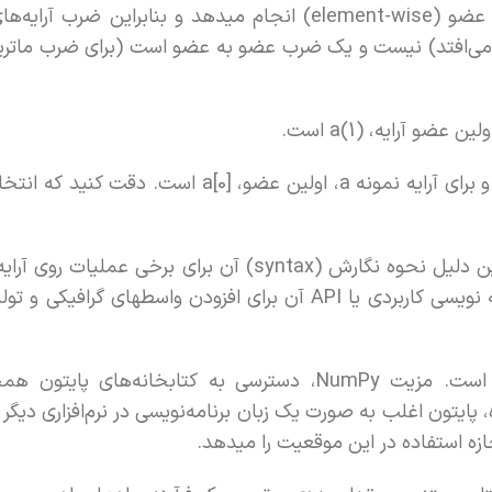
دیگری تعیین کنید. NumPy، عملیات را به صورت عضو به عضو (element-wise) انجام میدهد و بنابر
 می‌افتد) نیست و یک ضرب عضو به عضو است (برای ضرب ماتریس
NumPy همچون پایتون، اندیسها را از 0 شماره‌گذاری میکند و برای آرایه نمونه a، اولین عض
زبان برنامه‌نویسی متلب برای جبر خطی ایجاد شد و به همین دلیل نحوه نگارش (syntax) آن برای
NumPy، فشرده‌تر و ساده‌تر است. از طرف دیگر، واسط برنامه نویسی کاربردی یا API آن برای افزودن واس
 دیگر است. به علاوه، پایتون اغلب به صورت یک زبان برنامه‌نویسی در نرم‌افزاری دیگ