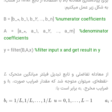
برای پیاده‌سازی معادله بالا با استفاده از تابع filter در متلب،
به شکل زیر عمل میکنیم:
B = [b_0, b_1, b_2, …, b_n]
%numerator coefficients
A = [a_0, a_1, a_2, …, a_m]
%denominator
coefficients
y = filter(B,A,x)
%filter input x and get result in y
از معادله تفاضلی و تابع تبدیل فیلتر میانگین متحرک
L
-نقطه‌ای، میتوان متوجه شد که مقدار ضرایب صورت،
و
b
i
ضرایب مخرج،
برابر است با:
a
i
=
1
/
,
1
/
,
…
,
1
/
=
0
,
1
,
…
,
−
1
b
L
L
L
u
L
a
i
i