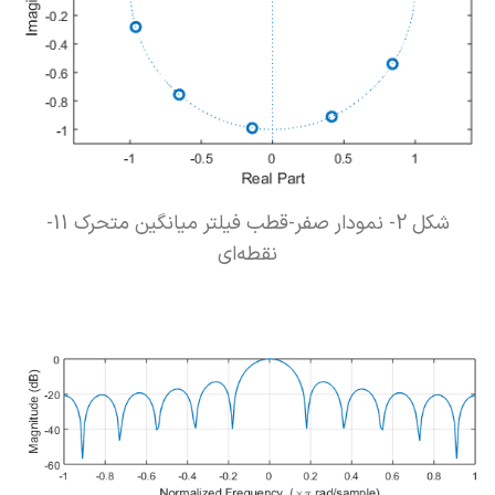
شکل 2- نمودار صفر-قطب فیلتر میانگین متحرک 11-
نقطه‌ای