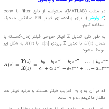
در متلب (MATLAB)، میتوانیم از تابع filter یا conv
(
کانولوشن
)، برای پیاده‌سازی فیلتر FIR میانگین متحرک
استفاده کنیم.
به طور کلی، تبدیل Z فیلتر خروجی فیلتر زمان-گسسته یا
همان
، با تبدیل Z ورودی
، یا
به شکل زیر
(
)
[
]
(
)
X
z
x
n
Y
z
مرتبط میشود:
−
1
−
2
−
(
)
+
+
+
…
+
n
Y
z
b
b
z
b
z
b
z
0
1
2
n
(
)
=
=
H
z
(
)
+
+
+
…
+
−
1
−
2
−
X
z
a
a
z
a
z
a
z
0
1
2
m
که در آن
و
، ضرایب فیلتر هستند و مرتبه فیلتر هم
a
b
i
i
مقدار ماکزیمم
و
است.
n
m