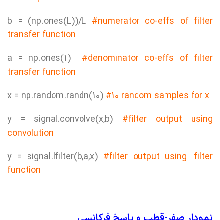
b = (np.ones(L))/L
#numerator co-effs of filter
transfer function
a = np.ones(1)
#denominator co-effs of filter
transfer function
x = np.random.randn(10)
#10 random samples for x
y = signal.convolve(x,b)
#filter output using
convolution
y = signal.lfilter(b,a,x)
#filter output using lfilter
function
نمودار صفر-قطب و پاسخ فرکانسی