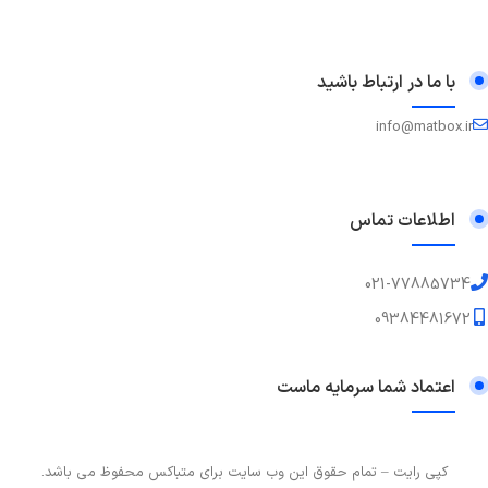
با ما در ارتباط باشید
info@matbox.ir
اطلاعات تماس
021-77885734
09384481672
اعتماد شما سرمایه ماست
کپی رایت – تمام حقوق این وب سایت برای متباکس محفوظ می باشد.