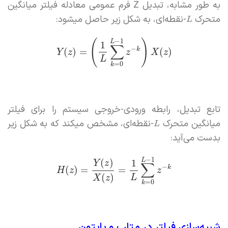
به طور مشابه، تبدیل Z فرم عمومی معادله فیلتر میانگین
متحرک
-نقطه‌ای، به شکل زیر حاصل میشود:
L
−
1
(
)
L
1
∑
−
k
(
)
=
(
)
Y
z
z
X
z
L
=
0
k
تابع تبدیل، رابطه ورودی-خروجی سیستم را برای فیلتر
میانگین متحرک
-نقطه‌ای، مشخص میکند که به شکل زیر
L
بدست می‌آید:
−
1
L
(
)
1
Y
z
∑
−
k
(
)
=
=
H
z
z
(
)
L
X
z
=
0
k
شبیه‌سازی فیلتر در متلب و پایتون