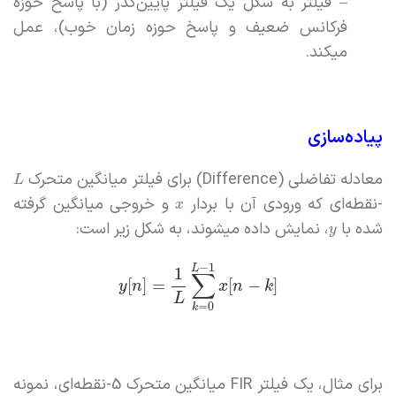
– فیلتر به شکل یک فیلتر پایین‌گذر (با پاسخ حوزه
فرکانس ضعیف و پاسخ حوزه زمان خوب)، عمل
میکند.
پیاده‌سازی
معادله تفاضلی (Difference) برای فیلتر میانگین متحرک
L
-نقطه‌ای که ورودی آن با بردار
و خروجی میانگین گرفته
x
شده با
، نمایش داده میشوند، به شکل زیر است:
y
−
1
L
1
∑
[
]
=
[
−
]
y
n
x
n
k
L
=
0
k
برای مثال، یک فیلتر FIR میانگین متحرک 5-نقطه‌ای، نمونه