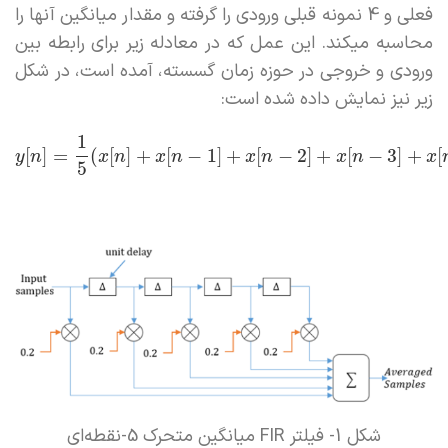
فعلی و 4 نمونه قبلی ورودی را گرفته و مقدار میانگین آنها را
محاسبه میکند. این عمل که در معادله زیر برای رابطه بین
ورودی و خروجی در حوزه زمان گسسته، آمده است، در شکل
زیر نیز نمایش داده شده است:
1
[
]
=
(
[
]
+
[
−
1
]
+
[
−
2
]
+
[
−
3
]
+
[
y
n
x
n
x
n
x
n
x
n
x
5
شکل 1- فیلتر FIR میانگین متحرک 5-نقطه‌ای