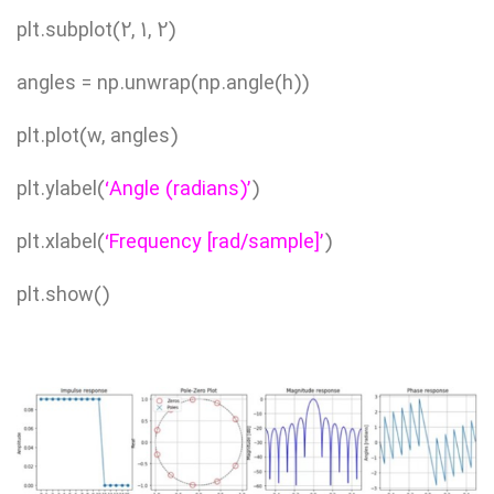
plt.subplot(2, 1, 2)
angles = np.unwrap(np.angle(h))
plt.plot(w, angles)
plt.ylabel(
‘Angle (radians)’
)
plt.xlabel(
‘Frequency [rad/sample]’
)
plt.show()