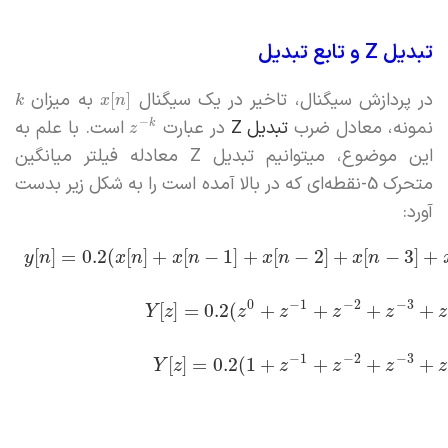
تبدیل Z و تابع تبدیل
در پردازش سیگنال، تاخیر در یک سیگنال
به میزان
[
]
k
x
n
نمونه، معادل ضرب
تبدیل Z
در عبارت
است. با علم به
−
k
z
این موضوع، میتوانیم تبدیل Z معادله فیلتر میانگین
متحرک 5-نقطه‌ای که در بالا آمده است را به شکل زیر بدست
آورد:
[
]
=
0.2
(
[
]
+
[
−
1
]
+
[
−
2
]
+
[
−
3
]
+
y
n
x
n
x
n
x
n
x
n
0
−
1
−
2
−
3
[
]
=
0.2
(
+
+
+
+
Y
z
z
z
z
z
z
−
1
−
2
−
3
[
]
=
0.2
(
1
+
+
+
+
Y
z
z
z
z
z