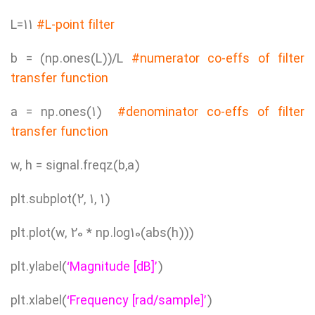
L=11
#L-point filter
b = (np.ones(L))/L
#numerator co-effs of filter
transfer function
a = np.ones(1)
#denominator co-effs of filter
transfer function
w, h = signal.freqz(b,a)
plt.subplot(2, 1, 1)
plt.plot(w, 20 * np.log10(abs(h)))
plt.ylabel(
‘Magnitude [dB]’
)
plt.xlabel(
‘Frequency [rad/sample]’
)