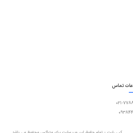
عات تماس
021-778
093844
کپی رایت – تمام حقوق این وب سایت برای متباکس محفوظ می باشد.