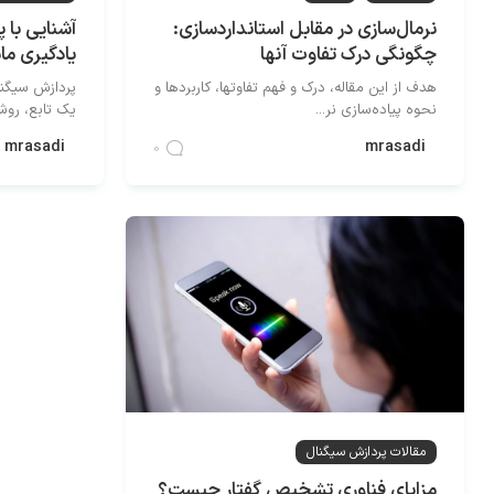
نرمال‌سازی در مقابل استانداردسازی:
آشنایی با 
چگونگی درک تفاوت آنها
یادگیری م
هدف از این مقاله، درک و فهم تفاوتها، کاربردها و
پردازش سیگنا
نحوه پیاده‌سازی نر...
یک تابع، روشی
mrasadi
mrasadi
0
مقالات پردازش سیگنال
مزایای فناوری تشخیص گفتار چیست؟