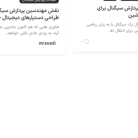
مقالات پردازش سیگنال
پردازش سیگنال برای
نقش مهندسین پردازش سیگن
اشین
طراحی دستیارهای دیجیتال
ل یک سیگنال یا به زبان ریاضی
فناوری هایی که هم اکنون جادویی ب
 برای انتقال اط...
آیند به زودی عادی تلقی خواهند...
0
mrasadi