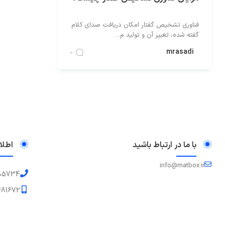
فناوری تشخیص گفتار امکان دریافت صدای کلام
گفته شده، تعبیر آن و تولید م...
mrasadi
0
با ما در ارتباط باشید
اطلا
info@matbox.ir
85734
81672