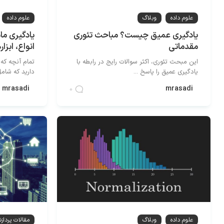
علوم داده
وبلاگ
علوم داده
یادگیری عمیق چیست؟ مباحث تئوری
یادگیری م
مقدماتی
انواع، ابزار
این مبحث تئوری، اکثر سوالات رایج در رابطه با
تمام آنچه که 
یادگیری عمیق را پاسخ ...
دارید که شامل 
mrasadi
mrasadi
0
علوم داده
وبلاگ
مقالات پردا