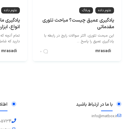
علوم داده
وبلاگ
علوم داده
یادگیری عمیق چیست؟ مباحث تئوری
یادگیری م
مقدماتی
انواع، ابزار
این مبحث تئوری، اکثر سوالات رایج در رابطه با
تمام آنچه که 
یادگیری عمیق را پاسخ ...
دارید که شامل 
mrasadi
mrasadi
0
با ما در ارتباط باشید
اطلا
info@matbox.ir
85734