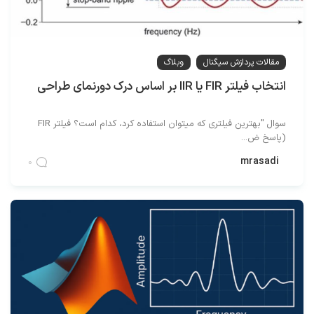
مقالات پردازش سیگنال
وبلاگ
انتخاب فیلتر FIR یا IIR بر اساس درک دورنمای طراحی
سوال "بهترین فیلتری که میتوان استفاده کرد، کدام است؟ فیلتر FIR
(پاسخ ض...
mrasadi
0