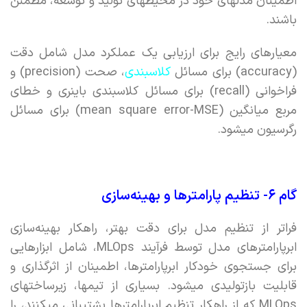
اطمینان مدلهای خود در محیطهای تولید و توسعه، مطمئن
باشند.
معیارهای رایج برای ارزیابی یک عملکرد مدل شامل دقت
(accuracy) برای مسائل
کلاسبندی
، صحت (precision) و
فراخوانی (recall) برای مسائل کلاسبندی باینری و خطای
مربع میانگین (mean square error-MSE) برای مسائل
رگرسیون میشود.
گام ۶- تنظیم پارامترها و بهینه‌سازی
فراتر از تنظیم مدل برای دقت بهتر،‌ راهکار بهینه‌سازی
ابرپارامترهای مدل توسط فرآیند MLOps، شامل ابزارهایی
برای جستجوی خودکار ابرپارامترها، اطمینان از اثرگذاری و
قابلیت بازتولیدی میشود. بسیاری از تیمها، زیرساختهای
MLOps که از راهکار تنظیم ابرپارامترها پشتیبانی میکنند، را