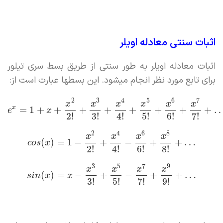
اثبات سنتی معادله اویلر
اثبات معادله اویلر به طور سنتی از طریق بسط سری تیلور
برای تابع مورد نظر انجام میشود. این بسطها عبارت است از:
2
3
4
5
6
7
x
x
x
x
x
x
x
=
1
+
+
+
+
+
+
+
+
e
x
2
!
3
!
4
!
5
!
6
!
7
!
2
4
6
8
x
x
x
x
(
)
=
1
−
+
−
+
+
…
c
o
s
x
2
!
4
!
6
!
8
!
3
5
7
9
x
x
x
x
(
)
=
−
+
−
+
+
…
s
i
n
x
x
3
!
5
!
7
!
9
!