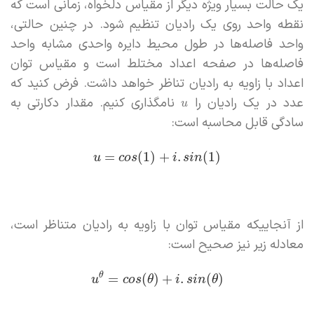
یک حالت بسیار ویژه دیگر از مقیاس دلخواه، زمانی است که
نقطه واحد روی یک رادیان تنظیم شود. در چنین حالتی،
واحد فاصله‌ها در طول محیط دایره واحدی مشابه واحد
فاصله‌ها در صفحه اعداد مختلط است و مقیاس توان
اعداد با زاویه به رادیان تناظر خواهد داشت. فرض کنید که
عدد در یک رادیان را
نامگذاری کنیم. مقدار دکارتی به
u
سادگی قابل محاسبه است:
=
(
1
)
+
.
(
1
)
u
c
o
s
i
s
i
n
از آنجاییکه مقیاس توان با زاویه به رادیان متناظر است،
معادله زیر نیز صحیح است:
θ
=
(
)
+
.
(
)
u
c
o
s
θ
i
s
i
n
θ