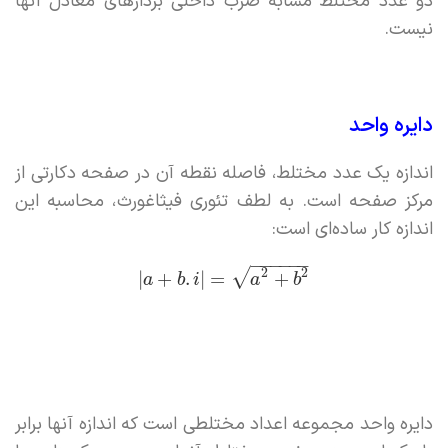
دو عدد مختلط مشابه ضرب داخلی بردارهای معادل آنها
نیست.
دایره واحد
اندازه یک عدد مختلط، فاصله نقطه آن در صفحه دکارتی از
مرکز صفحه است. به لطف تئوری فیثاغورث، محاسبه این
اندازه کار ساده‌ای است:
−
−
−
−
−
−
2
2
√
|
+
.
|
=
+
a
b
i
a
b
دایره واحد مجموعه اعداد مختلطی است که اندازه آنها برابر