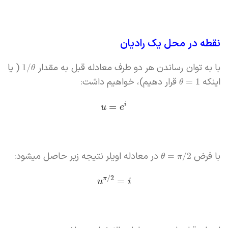
نقطه در محل یک رادیان
با به توان رساندن هر دو طرف معادله قبل به مقدار
( یا
1
/
θ
اینکه
قرار دهیم)، خواهیم داشت:
=
1
θ
i
=
u
e
با فرض
در معادله اویلر نتیجه زیر حاصل میشود:
=
/
2
θ
π
/
2
π
=
u
i