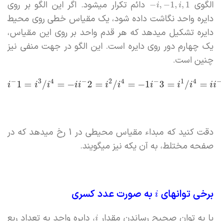
الگوی
دائم تکرار میشود. اگر این الگو بر روی
−
,
−
1
,
,
1
i
i
دایره واحد نگاشت داده شود، یک مقیاس خطی روی محیط
دایره تشکیل میدهد که هر قدم واحد بر روی این مقیاس،
یک چهارم دور روی دایره است. این الگو در جهت منفی نیز
چنین است.
−
3
4
−
2
4
−
1
4
1
=
/
=
−
2
=
/
=
−
1
3
=
/
=
i
i
i
i
i
i
i
i
i
i
i
i
دقت کنید که مبداء مقیاس محیطی در 1 رخ میدهد که در
صفحه مختلط، به آن یکه نیز میگویند.
برخی توانهای
به صورت عدد کسری
i
با به توان صحیح رساندن مقدار
، دایره واحد به تعداد ربع
i