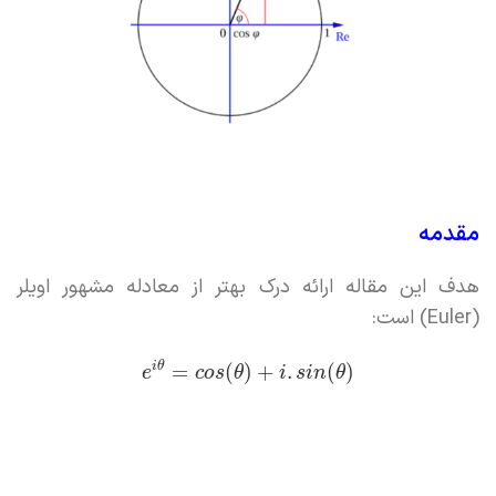
مقدمه
هدف این مقاله ارائه درک بهتر از معادله مشهور اویلر
(Euler) است:
i
θ
=
(
)
+
.
(
)
e
c
o
s
θ
i
s
i
n
θ