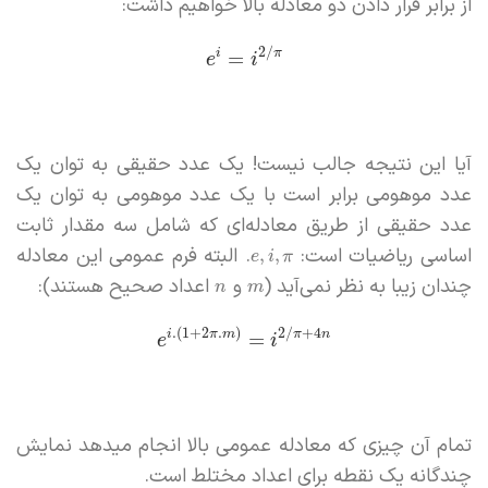
از برابر قرار دادن دو معادله بالا خواهیم داشت:
2
/
i
π
=
e
i
آیا این نتیجه جالب نیست! یک عدد حقیقی به توان یک
عدد موهومی برابر است با یک عدد موهومی به توان یک
عدد حقیقی از طریق معادله‌ای که شامل سه مقدار ثابت
اساسی ریاضیات است:
. البته فرم عمومی این معادله
,
,
e
i
π
چندان زیبا به نظر نمی‌آید (
و
اعداد صحیح هستند):
n
m
.
(
1
+
2
.
)
2
/
+
4
i
π
m
π
n
=
e
i
تمام آن چیزی که معادله عمومی بالا انجام میدهد نمایش
چندگانه یک نقطه برای اعداد مختلط است.