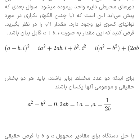
دورهای محیطی دایره واحد پیموده میشود. سوال بعدی که
پیش می‌آید این است که آیا چنین الگوی تکراری در مورد
توانهای کسری نیز وجود دارد. مقدار
را در نظر بگیرید.
√
i
فرض کنید که این مقدار به صورت
قابل بیان باشد.
+
.
a
b
i
2
2
2
2
2
2
(
+
.
)
=
+
2
.
+
.
=
(
−
)
+
(
2
a
b
i
i
a
a
b
i
b
i
i
a
b
a
b
برای اینکه دو عدد مختلط برابر باشند، باید هر دو بخش
حقیقی و موهومی آنها یکسان باشند.
1
2
2
−
=
0
,
2
=
1
=
,
,
=
a
b
a
b
a
a
2
b
با حل دستگاه برای مقادیر مجهول
و
با فرض حقیقی
b
a