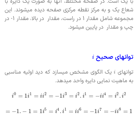
با یک است. در صفحه مختلط، آنها به صورت یک دایره با
شعاع یک و به مرکز نقطه مرکزی صفحه دیده میشوند. این
مجموعه شامل مقدار 1 در راست‌، مقدار در بالا، مقدار 1- در
چپ و مقدار در پایین میشود.
توانهای صحیح
i
توانهای
یک الگوی مشخص میسازد که دید اولیه مناسبی
i
به ماهیت نمایی دایره واحد میدهد.
0
1
2
3
2
1
4
2
2
=
1
=
=
−
1
=
.
=
−
=
.
i
i
i
i
i
i
i
i
i
i
i
5
4
1
6
7
8
=
−
1.
−
1
=
1
=
.
=
=
−
1
=
−
=
1
i
i
i
i
i
i
i
i