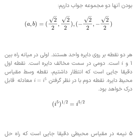
بودن آنها دو مجموعه جواب داریم:
–
–
–
–
√
√
√
√
2
2
2
2
(
,
)
=
(
,
)
,
(
−
,
−
)
a
b
2
2
2
2
هر دو نقطه بر روی دایره واحد هستند. اولی در میانه راه بین
1 و
است. دومی در سمت مخالف دایره است. نقطه اول
i
دقیقا جایی است که انتظار داشتیم، نقطه وسط مقیاس
محیط دایره. نقطه دوم با در نظر گرفتن
معادله قابل
5
=
i
i
درک خواهد بود.
5
1
/
2
5
/
2
(
)
=
i
i
5 نیمه در مقیاس محیطی دقیقا جایی است که راه حل