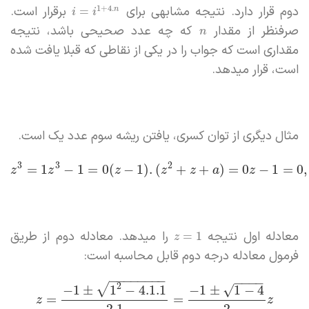
دوم قرار دارد. نتیجه مشابهی برای
برقرار است.
1
+
4.
=
n
i
i
صرفنظر از مقدار
که چه عدد صحیحی باشد، نتیجه
n
مقداری است که جواب را در یکی از نقاطی که قبلا یافت شده
است، قرار میدهد.
مثال دیگری از توان کسری، یافتن ریشه سوم عدد یک است.
3
3
2
=
1
−
1
=
0
(
−
1
)
.
(
+
+
)
=
0
−
1
=
0
,
z
z
z
z
z
a
z
معادله اول نتیجه
را میدهد. معادله دوم از طریق
=
1
z
فرمول معادله درجه دوم قابل محاسبه است:
−
−
−
−
−
−
−
−
−
−
−
−
√
2
√
−
1
±
1
−
4.1.1
−
1
±
1
−
4
=
=
z
z
2.1
2