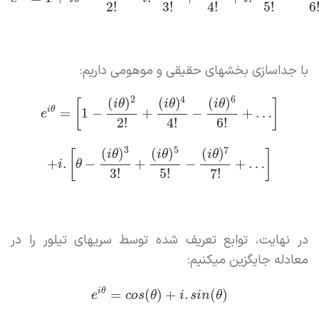
2
!
3
!
4
!
5
!
6
با جداسازی بخشهای حقیقی و موهومی داریم:
2
4
6
(
)
(
)
(
)
i
θ
i
θ
i
θ
[
]
i
θ
=
1
−
+
−
+
…
e
2
!
4
!
6
!
3
5
7
(
)
(
)
(
)
i
θ
i
θ
i
θ
[
]
+
.
−
+
−
+
…
i
θ
3
!
5
!
7
!
در نهایت، توابع تعریف شده توسط سریهای تیلور را در
معادله جایگزین میکنیم:
i
θ
=
(
)
+
.
(
)
e
c
o
s
θ
i
s
i
n
θ