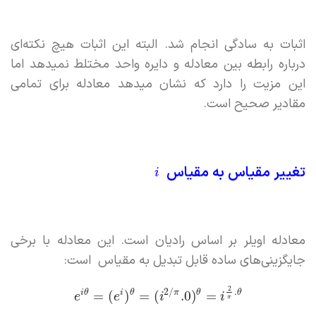
اثبات به سادگی انجام شد. البته این اثبات هیچ نکته‌ای
درباره رابطه بین معادله و دایره واحد مختلط نمیدهد اما
این مزیت را دارد که نشان میدهد معادله برای تمامی
مقادیر صحیح است.
تغییر مقیاس به مقیاس
i
معادله اویلر بر اساس رادیان است. این معادله با برخی
جایگزینی‌های ساده قابل تبدیل به مقیاس است:
2
2
/
.
i
θ
i
θ
π
θ
θ
=
(
)
=
(
.0
)
=
e
e
i
i
π