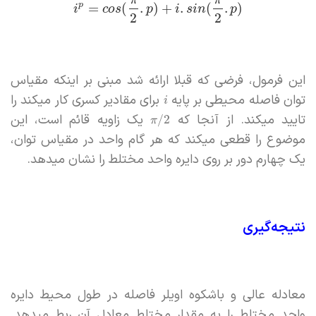
p
=
(
.
)
+
.
(
.
)
i
c
o
s
p
i
s
i
n
p
2
2
این فرمول، فرضی که قبلا ارائه شد مبنی بر اینکه مقیاس
توان فاصله محیطی بر پایه
برای مقادیر کسری کار میکند را
i
تایید میکند. از آنجا که
یک زاویه قائم است، این
/
2
π
موضوع را قطعی میکند که هر گام واحد در مقیاس توان،
یک چهارم دور بر روی دایره واحد مختلط را نشان میدهد.
نتیجه‌گیری
معادله عالی و باشکوه اویلر فاصله در طول محیط دایره
واحد مختلط را به مقدار مختلط معادل آن ربط میدهد.