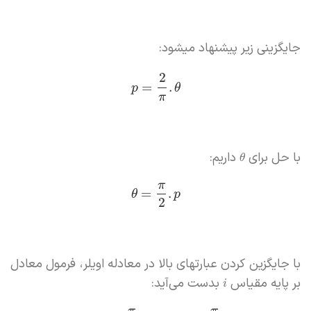
جایگزینی‌ زیر پیشنهاد میشود:
2
=
.
p
θ
π
با حل برای
داریم:
θ
π
=
.
θ
p
2
با جایگزین کردن عبارتهای بالا در معادله اویلر، فرمول معادل
بر پایه مقیاس
بدست می‌آید:
i
π
π