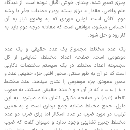
چیزی تصور شده، چندان خوش اقبال نبوده است. از دیدگاه
علم ریاضی، مقدار
، برای بسته بودن عملیات جذر یا ریشه
i
دوم، کافی است. اولین موردی که به وضوح نیاز به آن
احساس میشود، مواقعی است که معادله درجه دوم باید به
کار رود و حل شود.
یک عدد مختلط مجموع یک عدد حقیقی و یک عدد
موهومی است. صفحه اعداد مختلط، نمایشی از کل
مجموعه اعداد مختلط در یک سیستم مختصات دکارتی
است که در آن به طور سنتی، محور افقی جزء حقیقی عدد و
محور عمودی جزء موهومی را نشان میدهد. عدد مختلط
که در آن
و
عدد حقیقی هستند، به صورت
=
+
.
b
a
z
a
b
i
نقطه
در صفحه دکارتی نشان داده میشود. به این
(
,
)
a
b
دلیل، جمع مختلط مشابه جمع برداری است و به همین
ترتیب در مورد ضرب در عدد اسکالر اما برای ضرب دو عدد
مختلط چنین تشابهی وجود ندارد و میتوان گفت که ضرب