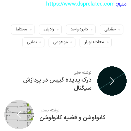
منبع:
https://www.dsprelated.com
حقیقی
دایره واحد
رادیان
مختلط
معادله اویلر
موهومی
نمایی
نوشته قبلی
درک پدیده گیبس در پردازش
سیگنال
نوشته بعدی
کانولوشن و قضیه کانولوشن