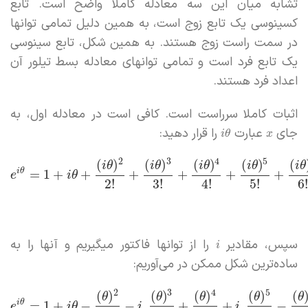
تشابه میان این سه معادله کاملا واضح است. تابع
کسینوسی یک تابع زوج است، به همین دلیل تمامی توانها
در سمت راست زوج هستند. به همین شکل، تابع سینوسی
یک تابع فرد است و تمامی توانهای معادله بسط تیلور آن
اعداد فرد هستند.
اثبات کاملا سرراست است. کافی است در معادله اول، به
جای
عبارت
را قرار دهید:
i
θ
x
2
3
4
5
(
)
(
)
(
)
(
)
(
i
θ
i
θ
i
θ
i
θ
i
θ
i
θ
=
1
+
+
+
+
+
+
e
i
θ
2
!
3
!
4
!
5
!
6
سپس، مقادیر
را از توانها فاکتور میگیریم و آنها را به
i
ساده‌ترین شکل ممکن در می‌آوریم:
2
3
4
5
(
)
(
)
(
)
(
)
(
θ
θ
θ
θ
θ
i
θ
=
1
+
−
−
.
+
+
.
−
e
i
θ
i
i